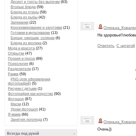
Блюда из мяса
(73)
Десерт и торты без выпечки
(63)
Вторые блюда
(59)
Блюда из птицы
(58)
Блюда из рыбы
(42)
Запеканки
(22)
Оленька_Ковале
Консервирование и заготовки
(21)
На здоровье!!любов
Готовим в мультиварке
(13)
Борщи, окрошки, солянки
(6)
Ответить
С цитатой
Блюда из кролика
(2)
Мода и красота
(27)
Открытки
(47)
Поэзия и проза
(89)
Психология
(6)
Разделители
(17)
Рамки
(59)
PNG (для оформления
фотографий)
(5)
Рисуем с детьми
(1)
Фотография как искусство
(90)
Фотошоп
(87)
Маски
(12)
Уроки фотошоп
(41)
Я мама
(66)
Оленька_Ковале
Занятия логопеда
(7)
Очень))