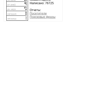
Записей:
Оленька_Ковале
Комментариев:
Написано: 76725
На здоровье!!любов
Отчеты:
Посетители
Ответить
С цитатой
Поисковые фразы
Оленька_Ковале
На здоровье!!любов
Ответить
С цитатой