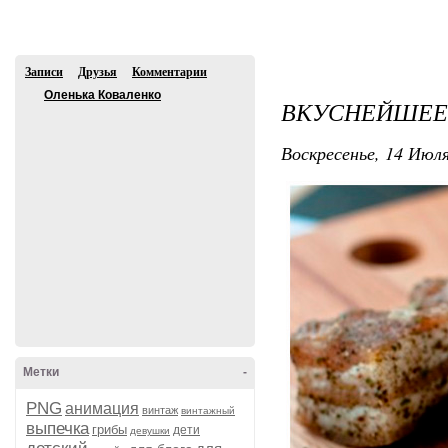
Регистрация
Вход
Рейтинги
Авос
Записи
Друзья
Комментарии
Оленька Коваленко
ВКУСНЕЙШЕЕ
Воскресенье, 14 Июля
В друзья
Метки
-
PNG
анимация
винтаж
винтажный
выпечка
грибы
дети
девушки