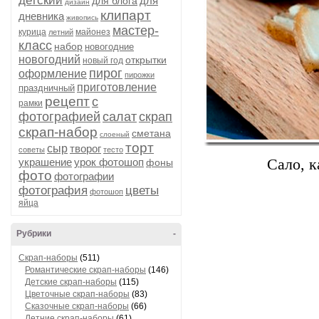
детский
для
для блога
дизайн
клипарт
дневника
живопись
мастер-
курица
майонез
летний
класс
набор
новогодние
новогодний
открытки
новый год
пирог
оформление
пирожки
приготовление
праздничный
рецепт
с
рамки
фотографией
салат
скрап
скрап-набор
сметана
слоеный
торт
сыр
творог
Сало, к
советы
тесто
украшение
урок фотошоп
фоны
фото
фотографии
фотография
цветы
фотошоп
яйца
Рубрики
-
Скрап-наборы
(511)
Романтические скрап-наборы
(146)
Детские скрап-наборы
(115)
Цветочные скрап-наборы
(83)
Сказочные скрап-наборы
(66)