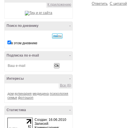
Всегда под рукой
-
Ответить
С цитатой
К приложению
Поиск по дневнику
-
в этом дневнике
Подписка по e-mail
-
Интересы
-
Все (6)
дом
кулинария
медицина
психология
семья
фотошоп
Статистика
-
Создан: 16.06.2010