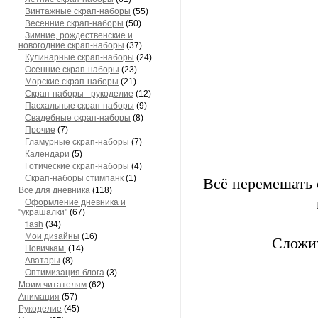
Летние скрап-наборы
(61)
Винтажные скрап-наборы
(55)
Весенние скрап-наборы
(50)
Зимние, рождественские и
новогодние скрап-наборы
(37)
Кулинарные скрап-наборы
(24)
Осенние скрап-наборы
(23)
Морские скрап-наборы
(21)
Скрап-наборы - рукоделие
(12)
Пасхальные скрап-наборы
(9)
Свадебные скрап-наборы
(8)
Прочие
(7)
Гламурные скрап-наборы
(7)
Календари
(5)
Готические скрап-наборы
(4)
Всё перемешать с
Скрап-наборы стимпанк
(1)
Все для дневника
(118)
Оформление дневника и
"украшалки"
(67)
flash
(34)
Сложит
Мои дизайны
(16)
Новичкам.
(14)
Аватары
(8)
Оптимизация блога
(3)
Моим читателям
(62)
Анимация
(57)